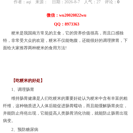
作者：aqi 来源： 日期：2026-8-7 人气：
27
评论：
0
微信：wu20020822wu
QQ：8973363
粳米是我国南方常见的主食，它的营养价值很高，而且口感独
特，非常受大众的欢迎，粳米不仅能饱腹，还能很好的调理脾胃，下
面给大家推荐两种粳米的食用方法!
【吃粳米的好处】
1、调理肠胃
维持肠胃健康是人们吃粳米的重要好处认为粳米中含有丰富的粗
纤维，这种物质进入人体后能促进肠胃蠕动，而且能缓解肠胃炎症，
并能防止痔疮出现，它能提高人类肠胃消化功能，就能防止肠胃出现
病变。
2、预防糖尿病