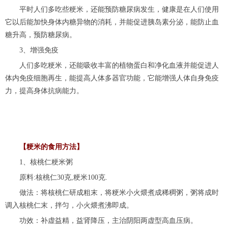
平时人们多吃些粳米，还能预防糖尿病发生，健康是在人们使用
它以后能加快身体内糖异物的消耗，并能促进胰岛素分泌，能防止血
糖升高，预防糖尿病。
3、增强免疫
人们多吃粳米，还能吸收丰富的植物蛋白和净化血液并能促进人
体内免疫细胞再生，能提高人体多器官功能，它能增强人体自身免疫
力，提高身体抗病能力。
【粳米的食用方法】
1、核桃仁粳米粥
原料:核桃仁30克,粳米100克.
做法：将核桃仁研成粗末，将粳米小火煨煮成稀稠粥，粥将成时
调入核桃仁末，拌匀，小火煨煮沸即成。
功效：补虚益精，益肾降压，主治阴阳两虚型高血压病。