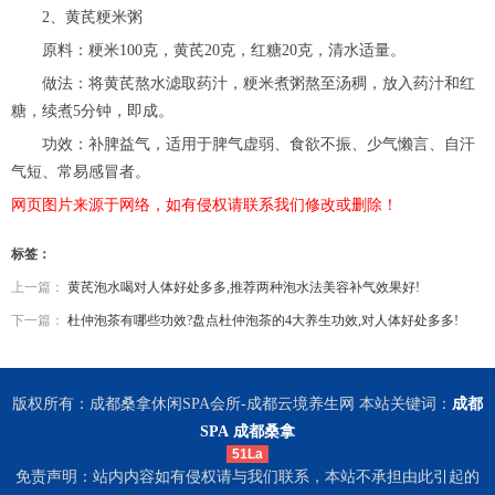
2、黄芪粳米粥
原料：粳米100克，黄芪20克，红糖20克，清水适量。
做法：将黄芪熬水滤取药汁，粳米煮粥熬至汤稠，放入药汁和红
糖，续煮5分钟，即成。
功效：补脾益气，适用于脾气虚弱、食欲不振、少气懒言、自汗
气短、常易感冒者。
网页图片来源于网络，如有侵权请联系我们修改或删除！
标签：
上一篇：
黄芪泡水喝对人体好处多多,推荐两种泡水法美容补气效果好!
下一篇：
杜仲泡茶有哪些功效?盘点杜仲泡茶的4大养生功效,对人体好处多多!
版权所有：成都桑拿休闲SPA会所-成都云境养生网 本站关键词：
成都
SPA
成都桑拿
51La
免责声明：站内内容如有侵权请与我们联系，本站不承担由此引起的