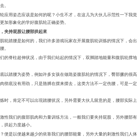
去。
应用姿态应该是如何的呢？小生不才，在这儿为大伙儿示范性一下我觉
更加形象化的学好腹肌轮正确姿势。
夹持屁股让腰部拱起來
轮踏腰是如何的，我们许多游戏玩家在开展腹肌轮训炼的情况下，会出
腰。
的脊柱超伸状况，由于我们站起的情况下，双脚踏地能量和腹肌轮撑地
以踏腰为姿势，例如许多女孩在做跪姿腹肌轮的情况下，臀部撅的很高
彻底沒有用劲，只是胳膊在摆来摆去，这类方法不一定伤腰，可是一定
时，肯定不可以出現踏腰状况，另外需要大伙儿留意的是，腰部实际上
性我们的腹部肌肉和力量训练方法，一般我们要夹持屁股，另外腰部有
，拱起力度越小。
便是以便越来越少的依靠我们的腰部能量，另外大量的刺激性我们人体