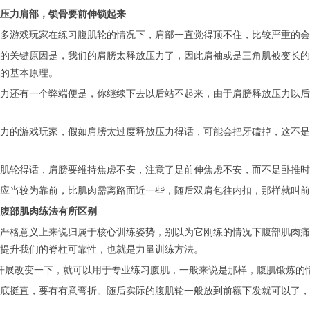
力肩部，锁骨要前伸锁起来
游戏玩家在练习腹肌轮的情况下，肩部一直觉得顶不住，比较严重的会
关键原因是，我们的肩膀太释放压力了，因此肩袖或是三角肌被变长的
的基本原理。
还有一个弊端便是，你继续下去以后站不起来，由于肩膀释放压力以后
的游戏玩家，假如肩膀太过度释放压力得话，可能会把牙磕掉，这不是
轮得话，肩膀要维持焦虑不安，注意了是前伸焦虑不安，而不是卧推时
当较为靠前，比肌肉需离路面近一些，随后双肩包往内扣，那样就叫前伸
部肌肉练法有所区别
格意义上来说归属于核心训练姿势，别以为它刚练的情况下腹部肌肉痛
提升我们的脊柱可靠性，也就是力量训练方法。
展改变一下，就可以用于专业练习腹肌，一般来说是那样，腹肌锻炼的
挺直，要有有意弯折。随后实际的腹肌轮一般放到前额下发就可以了，