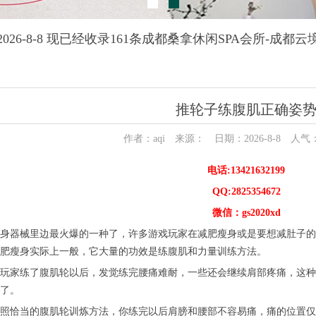
026-8-8 现已经收录161条成都桑拿休闲SPA会所-成都
推轮子练腹肌正确姿
作者：aqi 来源： 日期：2026-8-8 人气
电话:13421632199
QQ:2825354672
微信：gs2020xd
器械里边最火爆的一种了，许多游戏玩家在减肥瘦身或是要想减肚子的
肥瘦身实际上一般，它大量的功效是练腹肌和力量训练方法。
家练了腹肌轮以后，发觉练完腰痛难耐，一些还会继续肩部疼痛，这种
了。
恰当的腹肌轮训炼方法，你练完以后肩膀和腰部不容易痛，痛的位置仅