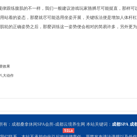
律跟练腹肌的不一样，我们一般建议游戏玩家胳膊尽可能挺直，那样可以
站着的姿态，那麼就尽可能选用坐姿开展，关键练法便是增加人体杆杠
轮的正确姿势之后，那麼训练这一姿势便会相对的简易许多，另外更为
替效果
八大动作
所有：成都桑拿休闲SPA会所-成都云境养生网 本站关键词：
成都SPA
成
51La
我们联系，本站不承担由此引起的法律责任。严禁发布违法违规以及低俗