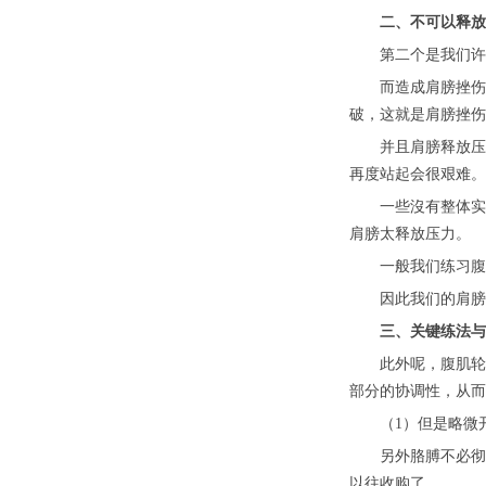
二、不可以释放压
第二个是我们许多
而造成肩膀挫伤的
破，这就是肩膀挫伤
并且肩膀释放压力
再度站起会很艰难。
一些沒有整体实力
肩膀太释放压力。
一般我们练习腹肌
因此我们的肩膀应
三、关键练法与腹
此外呢，腹肌轮严
部分的协调性，从而
（1）但是略微开
另外胳膊不必彻底
以往收购了。