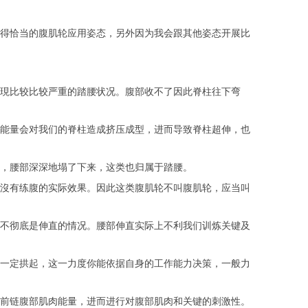
得恰当的腹肌轮应用姿态，另外因为我会跟其他姿态开展比
現比较比较严重的踏腰状况。腹部收不了因此脊柱往下弯
能量会对我们的脊柱造成挤压成型，进而导致脊柱超伸，也
，腰部深深地塌了下来，这类也归属于踏腰。
沒有练腹的实际效果。因此这类腹肌轮不叫腹肌轮，应当叫
不彻底是伸直的情况。腰部伸直实际上不利我们训炼关键及
一定拱起，这一力度你能依据自身的工作能力决策，一般力
前链腹部肌肉能量，进而进行对腹部肌肉和关键的刺激性。