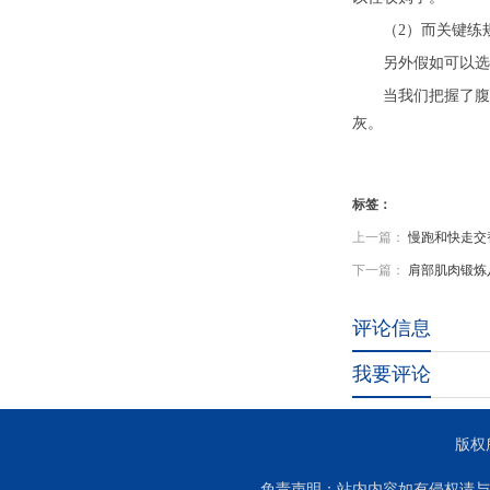
（2）而关键练规
另外假如可以选用
当我们把握了腹肌
灰。
标签：
上一篇：
慢跑和快走交
下一篇：
肩部肌肉锻炼
评论信息
我要评论
版权
免责声明：站内内容如有侵权请与