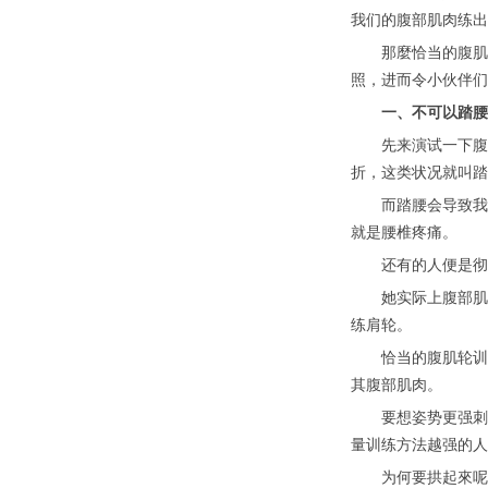
我们的腹部肌肉练出
那麼恰当的腹肌轮
照，进而令小伙伴们
一、不可以踏腰，
先来演试一下腹肌
折，这类状况就叫踏
而踏腰会导致我们
就是腰椎疼痛。
还有的人便是彻底
她实际上腹部肌肉
练肩轮。
恰当的腹肌轮训炼
其腹部肌肉。
要想姿势更强刺激
量训练方法越强的人
为何要拱起來呢？