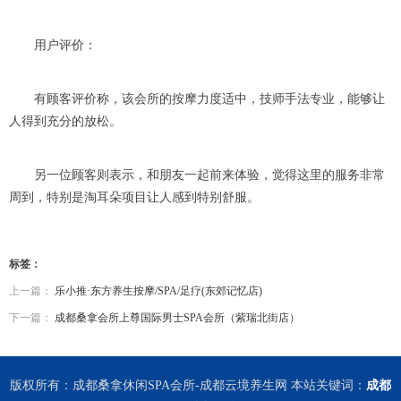
用户评价：
有顾客评价称，该会所的按摩力度适中，技师手法专业，能够让
人得到充分的放松。
另一位顾客则表示，和朋友一起前来体验，觉得这里的服务非常
周到，特别是淘耳朵项目让人感到特别舒服。
标签：
上一篇：
乐小推·东方养生按摩/SPA/足疗(东郊记忆店)
下一篇：
成都桑拿会所上尊国际男士SPA会所（紫瑞北街店）
版权所有：成都桑拿休闲SPA会所-成都云境养生网 本站关键词：
成都