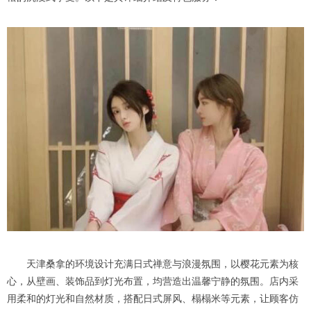
天津桑拿的环境设计充满日式禅意与浪漫氛围，以樱花元素为核
心，从壁画、装饰品到灯光布置，均营造出温馨宁静的氛围。店内采
用柔和的灯光和自然材质，搭配日式屏风、榻榻米等元素，让顾客仿